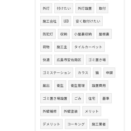
外灯
付けたい
外灯設置
取付
施工会社
LED
安く取付けたい
防犯灯
収納
小屋裏収納
屋根裏
荷物
施工主
タイルカーペット
快適
広島市安佐南区
ゴミ置き場
ゴミステーション
カラス
猫
申請
届出
衛生
衛生管理
設置費用
ゴミ置き場設置
ごみ
住宅
基準
外壁補修
外壁塗装
メリット
デメリット
コーキング
施工業者