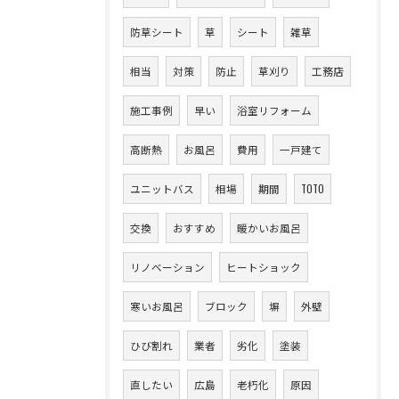
防草シート
草
シート
雑草
相当
対策
防止
草刈り
工務店
施工事例
早い
浴室リフォーム
高断熱
お風呂
費用
一戸建て
ユニットバス
相場
期間
TOTO
交換
おすすめ
暖かいお風呂
リノベーション
ヒートショック
寒いお風呂
ブロック
塀
外壁
ひび割れ
業者
劣化
塗装
直したい
広島
老朽化
原因