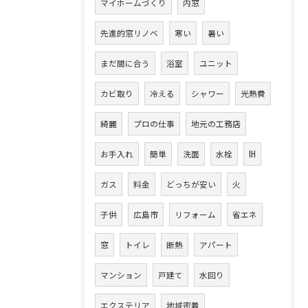
マイホームづくり
内窓
先進的窓リノベ
寒い
暑い
まだ間に合う
浴室
ユニット
カビ取り
冷える
シャワー
光熱費
綺麗
プロの仕事
地元の工務店
お手入れ
簡単
洗面
水栓
IH
ガス
料金
どっちが安い
火
子供
広島市
リフォーム
省エネ
窓
トイレ
断熱
アパート
マンション
戸建て
水回り
エクステリア
地域密着