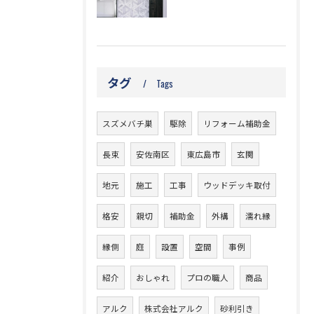
タグ
Tags
スズメバチ巣
駆除
リフォーム補助金
長束
安佐南区
東広島市
玄関
地元
施工
工事
ウッドデッキ取付
格安
親切
補助金
外構
濡れ縁
縁側
庭
設置
空間
事例
紹介
おしゃれ
プロの職人
商品
アルク
株式会社アルク
砂利引き